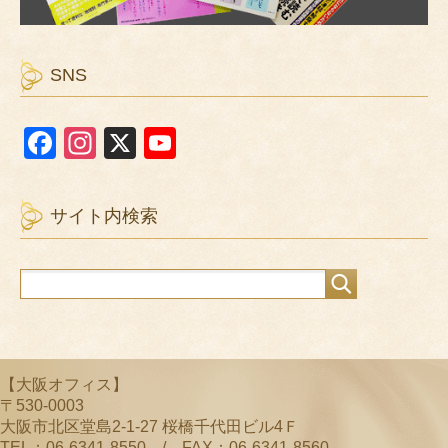
SNS
F
In
X
Y
a
st
o
c
a
u
サイト内検索
e
gr
T
b
a
u
o
m
b
o
e
k
C
【大阪オフィス】
h
〒530-0003
a
大阪市北区堂島2-1-27 桜橋千代田ビル4Ｆ
TEL：06-6341-8550 / FAX：06-6341-8560