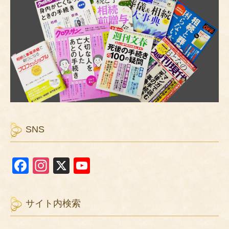
SNS
F
In
X
Y
a
st
o
c
a
u
サイト内検索
e
gr
T