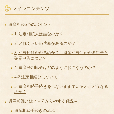
メインコンテンツ
遺産相続5つのポイント
1, 法定相続人は誰なのか？
2, どれくらいの遺産があるのか？
3, 相続税はかかるのか？～遺産相続にかかる税金と
確定申告について
4, 遺産分割協議はどのようにおこなうのか？
4-2,法定相続分について
5, 遺産相続手続きをしないままでいると、どうなる
のか？
遺産相続とは？～分かりやすく解説～
遺産相続手続きの流れ