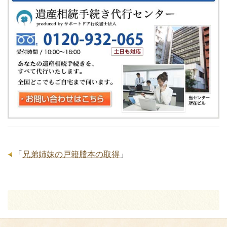
「
兄弟姉妹の戸籍謄本の取得
」