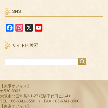
SNS
F
In
X
Y
a
st
o
c
a
u
サイト内検索
e
gr
T
b
a
u
o
m
b
o
e
k
C
【大阪オフィス】
h
〒530-0003
a
大阪市北区堂島2-1-27 桜橋千代田ビル4Ｆ
TEL：06-6341-8550 / FAX：06-6341-8560
n
【東京オフィス】