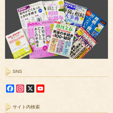
SNS
F
In
X
Y
a
st
o
c
a
u
サイト内検索
e
gr
T