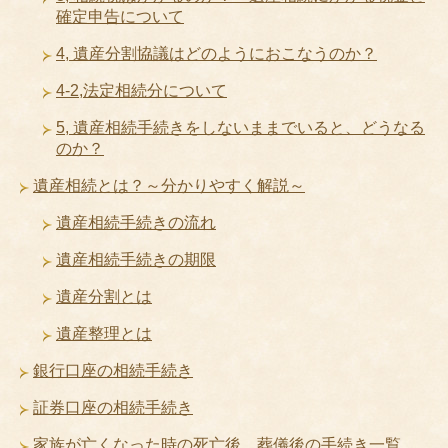
確定申告について
4, 遺産分割協議はどのようにおこなうのか？
4-2,法定相続分について
5, 遺産相続手続きをしないままでいると、どうなる
のか？
遺産相続とは？～分かりやすく解説～
遺産相続手続きの流れ
遺産相続手続きの期限
遺産分割とは
遺産整理とは
銀行口座の相続手続き
証券口座の相続手続き
家族が亡くなった時の死亡後、葬儀後の手続き一覧