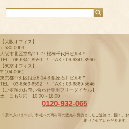
b
a
u
o
m
b
o
e
k
C
【大阪オフィス】
h
〒530-0003
a
大阪市北区堂島2-1-27 桜橋千代田ビル4Ｆ
TEL：06-6341-8550 / FAX：06-6341-8560
n
【東京オフィス】
n
〒104-0061
東京都中央区銀座6-14-8 銀座石井ビル6Ｆ
el
TEL：03-6869-6592 / FAX：03-6869-5646
【ご依頼のお問い合わせ専用フリーダイヤル】
土・日も対応 10:00～18:00
0120-932-065
※恐れ入りますが、弊社への商材等の販売を目的としたご連絡は、固く、お
断りさせていただきます。