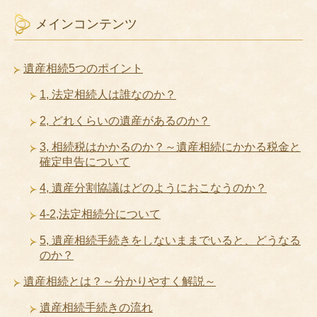
メインコンテンツ
遺産相続5つのポイント
1, 法定相続人は誰なのか？
2, どれくらいの遺産があるのか？
3, 相続税はかかるのか？～遺産相続にかかる税金と
確定申告について
4, 遺産分割協議はどのようにおこなうのか？
4-2,法定相続分について
5, 遺産相続手続きをしないままでいると、どうなる
のか？
遺産相続とは？～分かりやすく解説～
遺産相続手続きの流れ