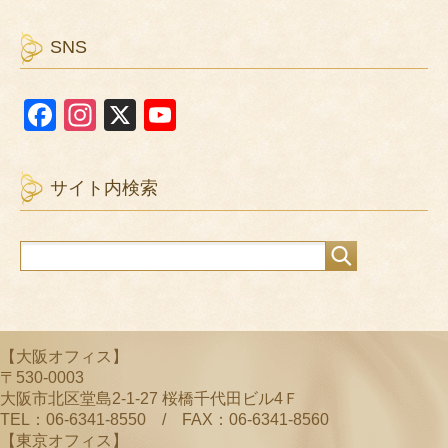
SNS
F
In
X
Y
a
st
o
c
a
u
サイト内検索
e
gr
T
b
a
u
o
m
b
o
e
k
C
【大阪オフィス】
h
〒530-0003
a
大阪市北区堂島2-1-27 桜橋千代田ビル4Ｆ
TEL：06-6341-8550 / FAX：06-6341-8560
n
【東京オフィス】