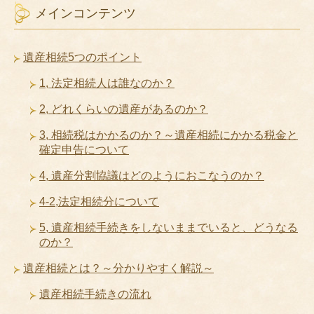
メインコンテンツ
遺産相続5つのポイント
1, 法定相続人は誰なのか？
2, どれくらいの遺産があるのか？
3, 相続税はかかるのか？～遺産相続にかかる税金と
確定申告について
4, 遺産分割協議はどのようにおこなうのか？
4-2,法定相続分について
5, 遺産相続手続きをしないままでいると、どうなる
のか？
遺産相続とは？～分かりやすく解説～
遺産相続手続きの流れ