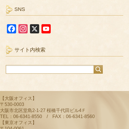
SNS
F
In
X
Y
a
st
o
c
a
u
サイト内検索
e
gr
T
b
a
u
o
m
b
o
e
k
C
【大阪オフィス】
h
〒530-0003
a
大阪市北区堂島2-1-27 桜橋千代田ビル4Ｆ
TEL：06-6341-8550 / FAX：06-6341-8560
n
【東京オフィス】
〒104-0061