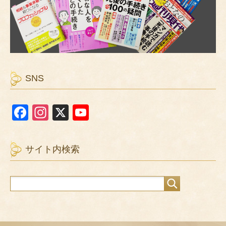
SNS
F
In
X
Y
a
st
o
c
a
u
サイト内検索
e
gr
T
b
a
u
o
m
b
o
e
k
C