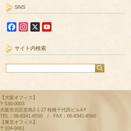
SNS
F
In
X
Y
a
st
o
c
a
u
サイト内検索
e
gr
T
b
a
u
o
m
b
o
e
k
C
【大阪オフィス】
h
〒530-0003
a
大阪市北区堂島2-1-27 桜橋千代田ビル4Ｆ
TEL：06-6341-8550 / FAX：06-6341-8560
n
【東京オフィス】
n
〒104-0061