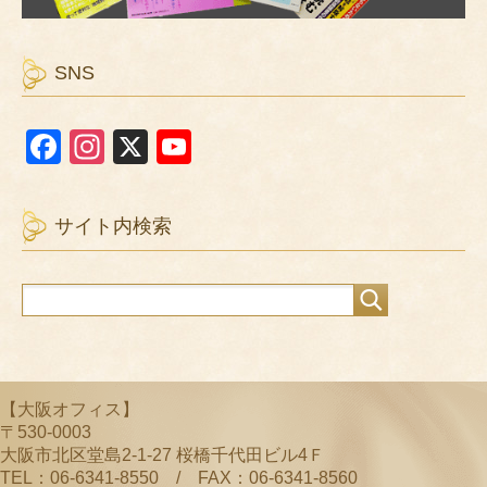
SNS
F
In
X
Y
a
st
o
c
a
u
サイト内検索
e
gr
T
b
a
u
o
m
b
o
e
k
C
【大阪オフィス】
h
〒530-0003
a
大阪市北区堂島2-1-27 桜橋千代田ビル4Ｆ
TEL：06-6341-8550 / FAX：06-6341-8560