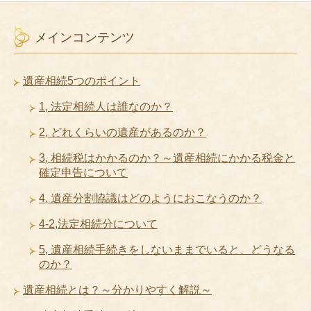
メインコンテンツ
遺産相続5つのポイント
1, 法定相続人は誰なのか？
2, どれくらいの遺産があるのか？
3, 相続税はかかるのか？～遺産相続にかかる税金と
確定申告について
4, 遺産分割協議はどのようにおこなうのか？
4-2,法定相続分について
5, 遺産相続手続きをしないままでいると、どうなる
のか？
遺産相続とは？～分かりやすく解説～