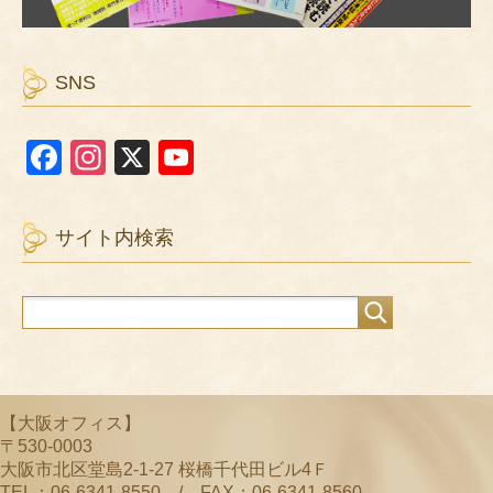
SNS
F
In
X
Y
a
st
o
c
a
u
サイト内検索
e
gr
T
b
a
u
o
m
b
o
e
k
C
【大阪オフィス】
h
〒530-0003
a
大阪市北区堂島2-1-27 桜橋千代田ビル4Ｆ
TEL：06-6341-8550 / FAX：06-6341-8560