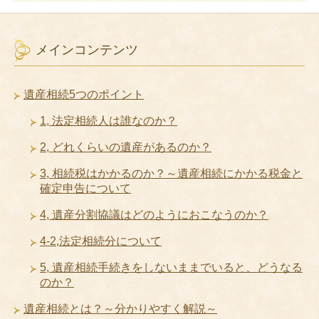
メインコンテンツ
遺産相続5つのポイント
1, 法定相続人は誰なのか？
2, どれくらいの遺産があるのか？
3, 相続税はかかるのか？～遺産相続にかかる税金と
確定申告について
4, 遺産分割協議はどのようにおこなうのか？
4-2,法定相続分について
5, 遺産相続手続きをしないままでいると、どうなる
のか？
遺産相続とは？～分かりやすく解説～