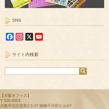
SNS
F
In
X
Y
a
st
o
c
a
u
サイト内検索
e
gr
T
b
a
u
o
m
b
o
e
k
C
【大阪オフィス】
h
〒530-0003
a
大阪市北区堂島2-1-27 桜橋千代田ビル4Ｆ