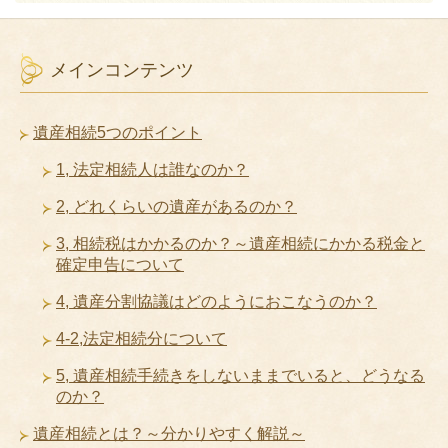
メインコンテンツ
遺産相続5つのポイント
1, 法定相続人は誰なのか？
2, どれくらいの遺産があるのか？
3, 相続税はかかるのか？～遺産相続にかかる税金と
確定申告について
4, 遺産分割協議はどのようにおこなうのか？
4-2,法定相続分について
5, 遺産相続手続きをしないままでいると、どうなる
のか？
遺産相続とは？～分かりやすく解説～