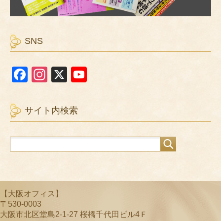
SNS
F
In
X
Y
a
st
o
c
a
u
サイト内検索
e
gr
T
b
a
u
o
m
b
o
e
k
C
【大阪オフィス】
h
〒530-0003
a
大阪市北区堂島2-1-27 桜橋千代田ビル4Ｆ