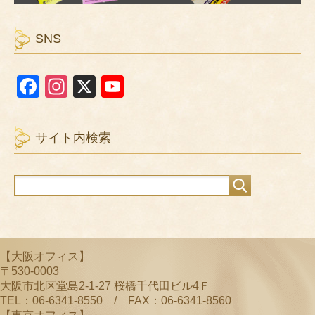
SNS
F
In
X
Y
a
st
o
c
a
u
サイト内検索
e
gr
T
b
a
u
o
m
b
o
e
k
C
【大阪オフィス】
h
〒530-0003
a
大阪市北区堂島2-1-27 桜橋千代田ビル4Ｆ
TEL：06-6341-8550 / FAX：06-6341-8560
n