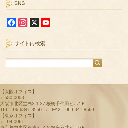
SNS
F
In
X
Y
a
st
o
c
a
u
サイト内検索
e
gr
T
b
a
u
o
m
b
o
e
k
C
【大阪オフィス】
h
〒530-0003
a
大阪市北区堂島2-1-27 桜橋千代田ビル4Ｆ
TEL：06-6341-8550 / FAX：06-6341-8560
n
【東京オフィス】
n
〒104-0061
東京都中央区銀座6-14-8 銀座石井ビル6Ｆ