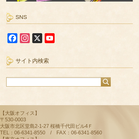
SNS
F
In
X
Y
a
st
o
c
a
u
サイト内検索
e
gr
T
b
a
u
o
m
b
o
e
k
C
【大阪オフィス】
h
〒530-0003
a
大阪市北区堂島2-1-27 桜橋千代田ビル4Ｆ
TEL：06-6341-8550 / FAX：06-6341-8560
n